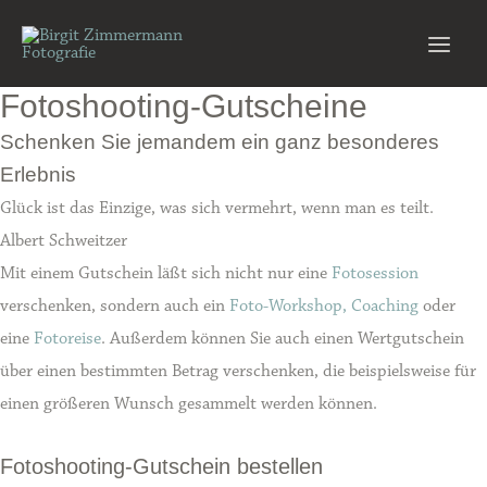
Zum
Inhalt
Main
springen
Fotoshooting-Gutscheine
Men
Schenken Sie jemandem ein ganz besonderes
Erlebnis
Glück ist das Einzige, was sich vermehrt, wenn man es teilt.
Albert Schweitzer
Mit einem Gutschein läßt sich nicht nur eine
Fotosession
verschenken, sondern auch ein
Foto-Workshop, Coaching
oder
eine
Fotoreise
. Außerdem können Sie auch einen Wertgutschein
über einen bestimmten Betrag verschenken, die beispielsweise für
einen größeren Wunsch gesammelt werden können.
Fotoshooting-Gutschein bestellen