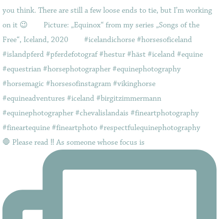
🛑 Please read ‼️ As someone whose focus is