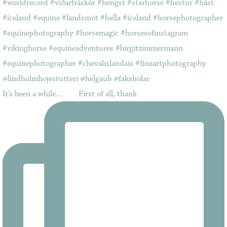
It’s been a while…⠀ ⠀ First of all, thank