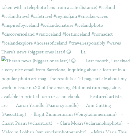
There’s news (biggest ones last)! 😊⠀ ⠀ La