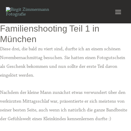
Zum
Inhalt
Main
springen
Familienshooting Teil 1 in
Men
München
Diese drei, die bald zu viert sind, durfte ich an einem schönen
Novembernachmittag besuchen. Sie hatten einen Fotogutschein
als Geschenk bekommen und nun sollte der erste Teil davon
eingelöst werden.
Nachdem der kleine Mann zunächst etwas verwundert über den
verkürzten Mittagsschlaf war, präsentierte er sich meistens von
seiner besten Seite, auch wenn ich natürlich die ganze Bandbreite
der Gefühlswelt eines Kleinkindes kennenlernen durfte :)