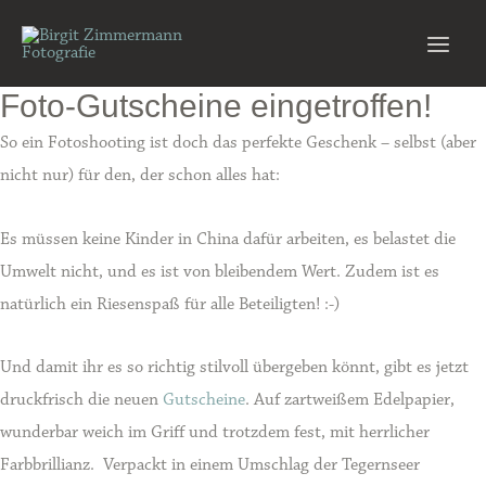
Zum
Inhalt
Main
springen
Foto-Gutscheine eingetroffen!
Men
So ein Fotoshooting ist doch das perfekte Geschenk – selbst (aber
nicht nur) für den, der schon alles hat:
Es müssen keine Kinder in China dafür arbeiten, es belastet die
Umwelt nicht, und es ist von bleibendem Wert. Zudem ist es
natürlich ein Riesenspaß für alle Beteiligten! :-)
Und damit ihr es so richtig stilvoll übergeben könnt, gibt es jetzt
druckfrisch die neuen
Gutscheine
. Auf zartweißem Edelpapier,
wunderbar weich im Griff und trotzdem fest, mit herrlicher
Farbbrillianz. Verpackt in einem Umschlag der Tegernseer