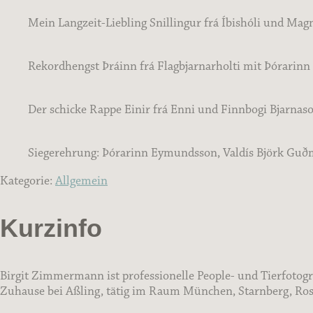
Mein Langzeit-Liebling Snillingur frá Íbishóli und Ma
Rekordhengst Þráinn frá Flagbjarnarholti mit Þórari
Der schicke Rappe Einir frá Enni und Finnbogi Bjarnas
Siegerehrung: Þórarinn Eymundsson, Valdís Björk Guð
Kategorie:
Allgemein
Kurzinfo
Birgit Zimmermann ist professionelle People- und Tierfotogr
Zuhause bei Aßling, tätig im Raum München, Starnberg, Rose