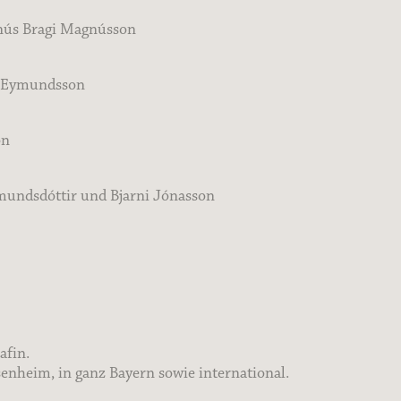
gnús Bragi Magnússon
nn Eymundsson
on
mundsdóttir und Bjarni Jónasson
afin.
nheim, in ganz Bayern sowie international.