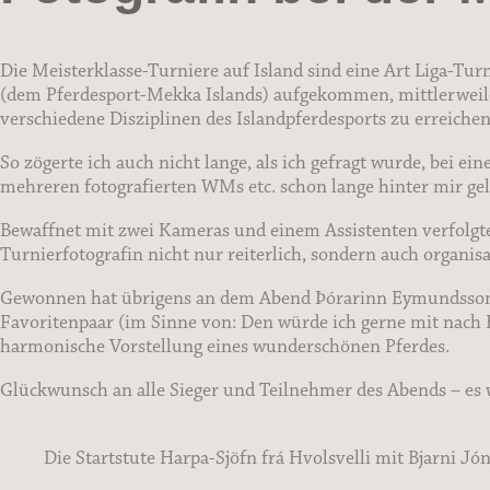
Die Meisterklasse-Turniere auf Island sind eine Art Liga-Turn
(dem Pferdesport-Mekka Islands) aufgekommen, mittlerweile 
verschiedene Disziplinen des Islandpferdesports zu erreichen
So zögerte ich auch nicht lange, als ich gefragt wurde, bei e
mehreren fotografierten WMs etc. schon lange hinter mir gel
Bewaffnet mit zwei Kameras und einem Assistenten verfolgte 
Turnierfotografin nicht nur reiterlich, sondern auch organisa
Gewonnen hat übrigens an dem Abend Þórarinn Eymundsson mi
Favoritenpaar (im Sinne von: Den würde ich gerne mit nach 
harmonische Vorstellung eines wunderschönen Pferdes.
Glückwunsch an alle Sieger und Teilnehmer des Abends – es 
Die Startstute Harpa-Sjöfn frá Hvolsvelli mit Bjarni Jó