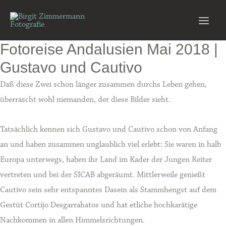
Zum
Inhalt
Main
springen
Fotoreise Andalusien Mai 2018 |
Men
Gustavo und Cautivo
Daß diese Zwei schon länger zusammen durchs Leben gehen,
überrascht wohl niemanden, der diese Bilder sieht.
Tatsächlich kennen sich Gustavo und Cautivo schon von Anfang
an und haben zusammen unglaublich viel erlebt: Sie waren in halb
Europa unterwegs, haben ihr Land im Kader der Jungen Reiter
vertreten und bei der SICAB abgeräumt. Mittlerweile genießt
Cautivo sein sehr entspanntes Dasein als Stammhengst auf dem
Gestüt Cortijo Desgarrahatos und hat etliche hochkarätige
Nachkommen in allen Himmelsrichtungen.