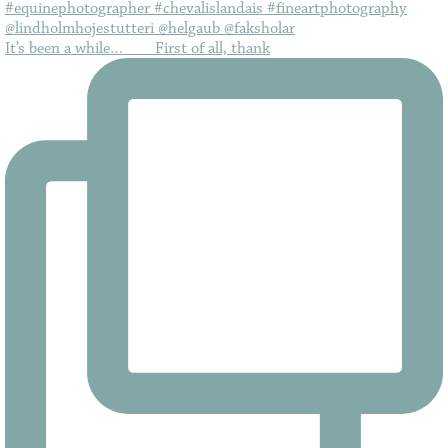
It’s been a while…⠀ ⠀ First of all, thank