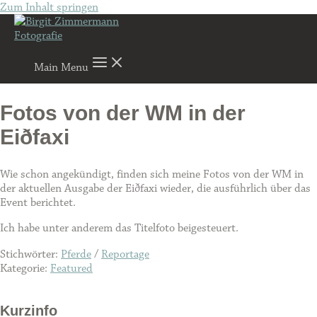
Zum Inhalt springen
Main Menu
Fotos von der WM in der
Eiðfaxi
Wie schon angekündigt, finden sich meine Fotos von der WM in
der aktuellen Ausgabe der Eiðfaxi wieder, die ausführlich über das
Event berichtet.
Ich habe unter anderem das Titelfoto beigesteuert.
Stichwörter:
Pferde
/
Reportage
Kategorie:
Featured
Kurzinfo