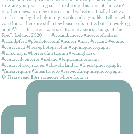
🛑 Please read ‼️ As someone whose focus is