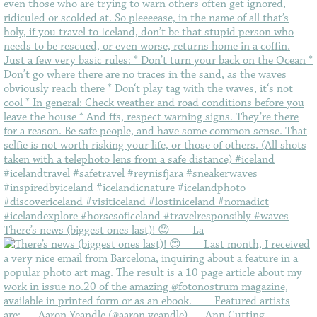
There’s news (biggest ones last)! 😊⠀ ⠀ La