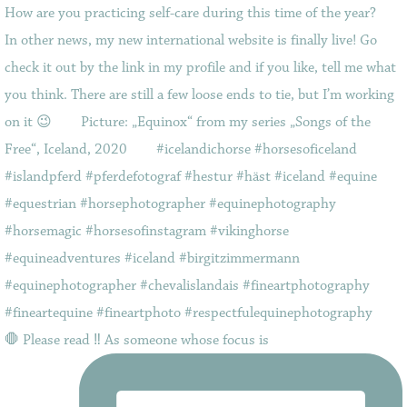
🛑 Please read ‼️ As someone whose focus is