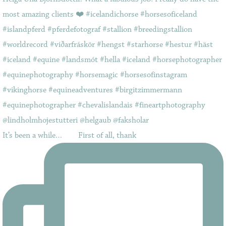
It’s been a while…⠀ ⠀ First of all, thank