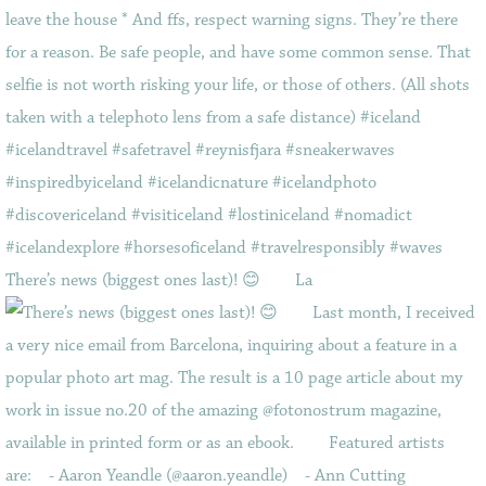
There’s news (biggest ones last)! 😊⠀ ⠀ La