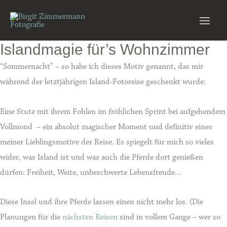
Zum
Inhalt
Main
springen
Islandmagie für’s Wohnzimmer
Men
“Sommernacht” – so habe ich dieses Motiv genannt, das mir
während der letztjährigen Island-Fotoreise geschenkt wurde:
Eine Stute mit ihrem Fohlen im fröhlichen Sprint bei aufgehendem
Vollmond – ein absolut magischer Moment und definitiv eines
meiner Lieblingsmotive der Reise. Es spiegelt für mich so vieles
wider, was Island ist und was auch die Pferde dort genießen
dürfen: Freiheit, Weite, unbeschwerte Lebensfreude…
Diese Insel und ihre Pferde lassen einen nicht mehr los. (Die
Planungen für die
nächsten Reisen
sind in vollem Gange – wer so