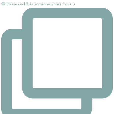
🛑 Please read ‼️ As someone whose focus is