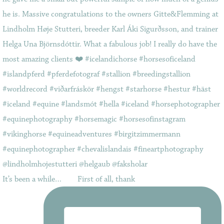
It’s been a while…⠀ ⠀ First of all, thank