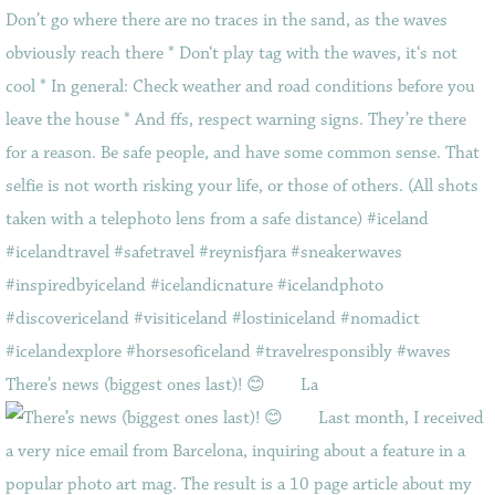
There’s news (biggest ones last)! 😊⠀ ⠀ La