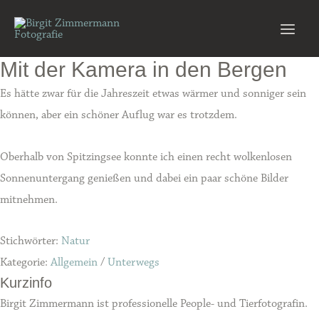
Zum
Inhalt
Main
springen
Mit der Kamera in den Bergen
Men
Es hätte zwar für die Jahreszeit etwas wärmer und sonniger sein
können, aber ein schöner Auflug war es trotzdem.
Oberhalb von Spitzingsee konnte ich einen recht wolkenlosen
Sonnenuntergang genießen und dabei ein paar schöne Bilder
mitnehmen.
Stichwörter:
Natur
Kategorie:
Allgemein
/
Unterwegs
Kurzinfo
Birgit Zimmermann ist professionelle People- und Tierfotografin.