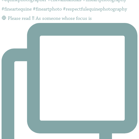
🛑 Please read ‼️ As someone whose focus is