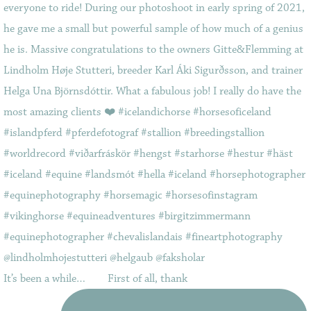
It’s been a while…⠀ ⠀ First of all, thank