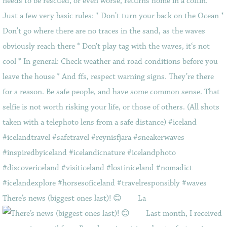
There’s news (biggest ones last)! 😊⠀ ⠀ La