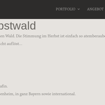
PORTFOLIO
ANGEBOT
bstwald
den Wald. Die Stimmung im Herbst ist einfach so atemberau
icht auflöst…
afin.
nheim, in ganz Bayern sowie international.