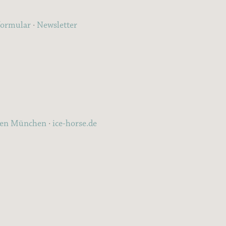
formular
·
Newsletter
ten München
·
ice-horse.de