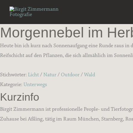
Zum
Inhalt
springen
Morgennebel im Her
Heute bin ich kurz nach Sonnenaufgang eine Runde raus in 
Reifschicht auf den Pflanzen, die sich allmählich im Sonnenl
Stichwörter:
Licht
/
Natur
/
Outdoor
/
Wald
Kategorie:
Unterwegs
Kurzinfo
Birgit Zimmermann ist professionelle People- und Tierfotogr
Zuhause bei Aßling, tätig im Raum München, Starnberg, Rose