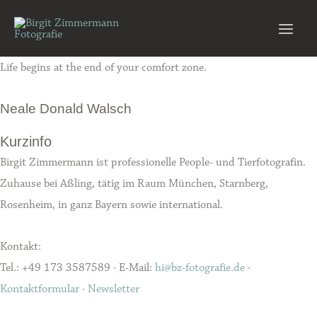
Zum
Inhalt
Main
springen
Life begins at the end of your comfort zone.
Men
Neale Donald Walsch
Kurzinfo
Birgit Zimmermann ist professionelle People- und Tierfotografin.
Zuhause bei Aßling, tätig im Raum München, Starnberg,
Rosenheim, in ganz Bayern sowie international.
Kontakt:
Tel.: +49 173 3587589 · E-Mail:
hi@bz-fotografie.de
·
Kontaktformular
·
Newsletter