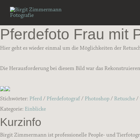
Zum
Inhalt
springen
Pferdefoto Frau mit 
Hier geht es wieder einmal um die Möglichkeiten der Retusc
Die Herausforderung bei diesem Bild war das Rekonstruiere
Stichwörter:
Pferd
/
Pferdefotograf
/
Photoshop
/
Retusche
/
Kategorie:
Einblicke
Kurzinfo
Birgit Zimmermann ist professionelle People- und Tierfotogr