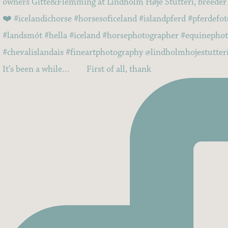
It’s been a while…⠀ ⠀ First of all, thank