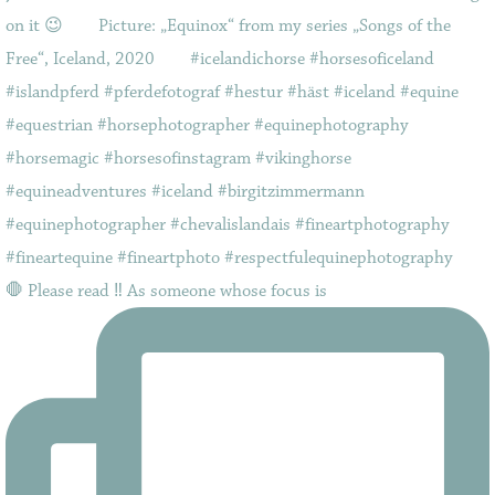
🛑 Please read ‼️ As someone whose focus is