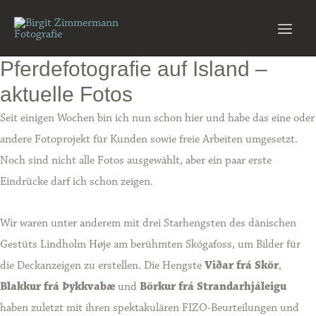
Zum
Inhalt
Main
springen
Pferdefotografie auf Island –
Men
aktuelle Fotos
Seit einigen Wochen bin ich nun schon hier und habe das eine oder
andere Fotoprojekt für Kunden sowie freie Arbeiten umgesetzt.
Noch sind nicht alle Fotos ausgewählt, aber ein paar erste
Eindrücke darf ich schon zeigen.
Wir waren unter anderem mit drei Starhengsten des dänischen
Gestüts Lindholm Høje am berühmten Skógafoss, um Bilder für
die Deckanzeigen zu erstellen. Die Hengste
Viðar frá Skör
,
Blakkur frá Þykkvabæ
und
Börkur frá Strandarhjáleigu
haben zuletzt mit ihren spektakulären FIZO-Beurteilungen und