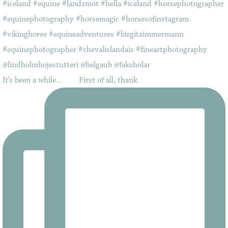
It’s been a while…⠀ ⠀ First of all, thank