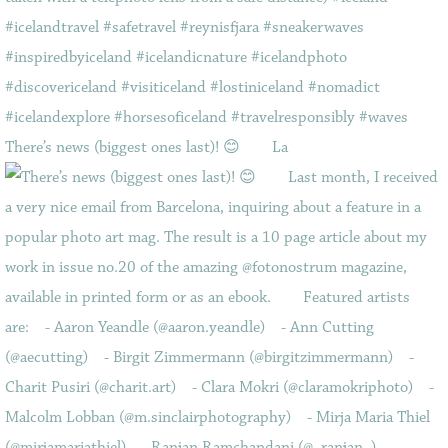
There’s news (biggest ones last)! 😊⠀ ⠀ La