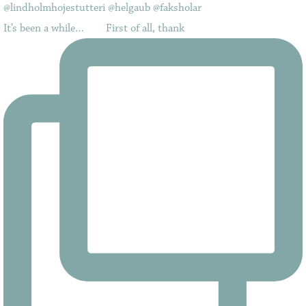
It’s been a while…⠀ ⠀ First of all, thank