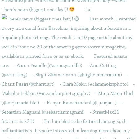
There’s news (biggest ones last)!
⠀ ⠀ La