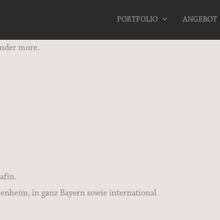
PORTFOLIO
ANGEBOT
onder more.
afin.
nheim, in ganz Bayern sowie international.