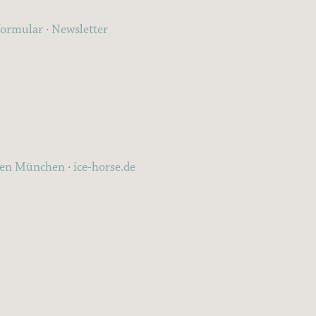
formular
·
Newsletter
ten München
·
ice-horse.de