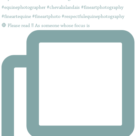
🛑 Please read ‼️ As someone whose focus is