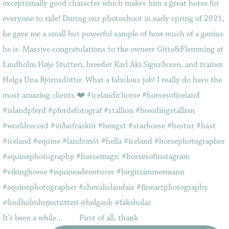
It’s been a while…⠀ ⠀ First of all, thank