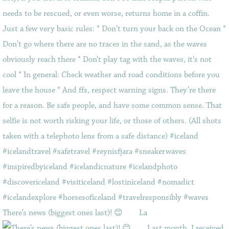
There’s news (biggest ones last)! 😊⠀ ⠀ La