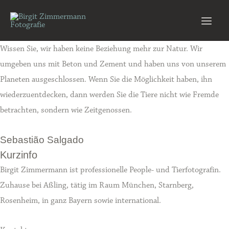
Zum
Inhalt
Main
springen
Wissen Sie, wir haben keine Beziehung mehr zur Natur. Wir
Men
umgeben uns mit Beton und Zement und haben uns von unserem
Planeten ausgeschlossen. Wenn Sie die Möglichkeit haben, ihn
wiederzuentdecken, dann werden Sie die Tiere nicht wie Fremde
betrachten, sondern wie Zeitgenossen.
Sebastião Salgado
Kurzinfo
Birgit Zimmermann ist professionelle People- und Tierfotografin.
Zuhause bei Aßling, tätig im Raum München, Starnberg,
Rosenheim, in ganz Bayern sowie international.