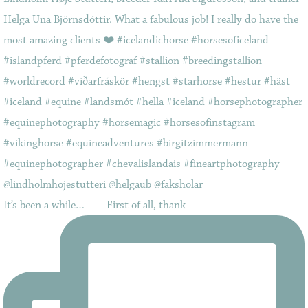
It’s been a while…⠀ ⠀ First of all, thank