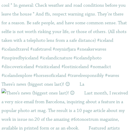
There’s news (biggest ones last)! 😊⠀ ⠀ La