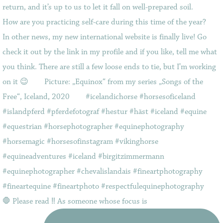
🛑 Please read ‼️ As someone whose focus is