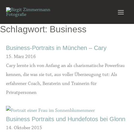
Zum
Inhalt
Main
springen
Schlagwort: Business
Men
Business-Portraits in München – Cary
15. März 2016
Cary lernte ich von Anfang an als charismatische Powerfrau
kennen, die was sie tut, aus voller Überzeugung tut: Als
erfahrener Coach, Beraterin und Trainerin für
Privatpersonen
Business Portraits und Hundefotos bei Glonn
14. Oktober 2015