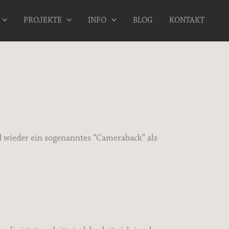
PROJEKTE
INFO
BLOG
KONTAKT
d wieder ein sogenanntes “Cameraback” als