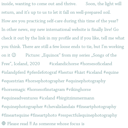
🛑 Please read ‼️ As someone whose focus is