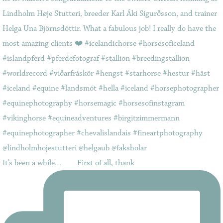
It’s been a while…⠀ ⠀ First of all, thank