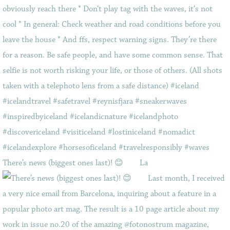
There’s news (biggest ones last)! 😊⠀ ⠀ La