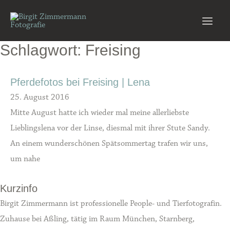
Zum
Inhalt
Main
springen
Schlagwort: Freising
Men
Pferdefotos bei Freising | Lena
25. August 2016
Mitte August hatte ich wieder mal meine allerliebste
Lieblingslena vor der Linse, diesmal mit ihrer Stute Sandy.
An einem wunderschönen Spätsommertag trafen wir uns,
um nahe
Kurzinfo
Birgit Zimmermann ist professionelle People- und Tierfotografin.
Zuhause bei Aßling, tätig im Raum München, Starnberg,