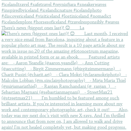
There’s news (biggest ones last)! 😊⠀ ⠀ La