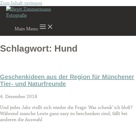
Zum Inhalt springen
Main Menu
Schlagwort: Hund
Geschenkideen aus der Region für Münchener
Tier- und Naturfreunde
4. Dezember 2018
Und jedes Jahr stellt sich wieder die Frage: Was schenk’ ich bloß?
Während manche Leute ganz easy zu beschenken sind, fällt bei
anderen die Auswahl