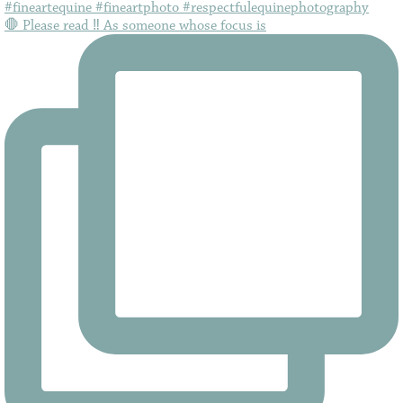
🛑 Please read ‼️ As someone whose focus is