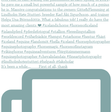
It’s been a while…⠀ ⠀ First of all, thank