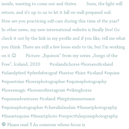
🛑 Please read ‼️ As someone whose focus is