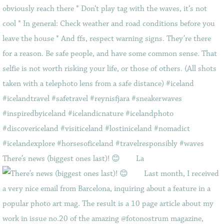
There’s news (biggest ones last)! 😊⠀ ⠀ La