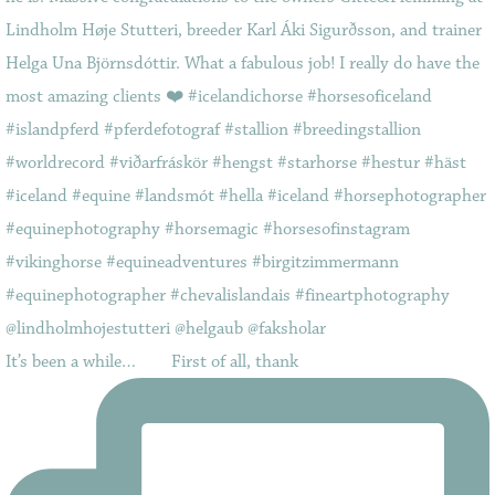
It’s been a while…⠀ ⠀ First of all, thank