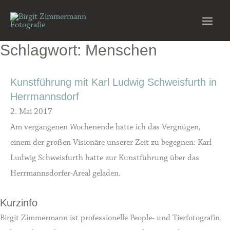
Zum
Inhalt
Main
springen
Schlagwort: Menschen
Men
Kunstführung mit Karl Ludwig Schweisfurth in
Herrmannsdorf
2. Mai 2017
Am vergangenen Wochenende hatte ich das Vergnügen,
einem der großen Visionäre unserer Zeit zu begegnen: Karl
Ludwig Schweisfurth hatte zur Kunstführung über das
Herrmannsdorfer-Areal geladen.
Kurzinfo
Birgit Zimmermann ist professionelle People- und Tierfotografin.