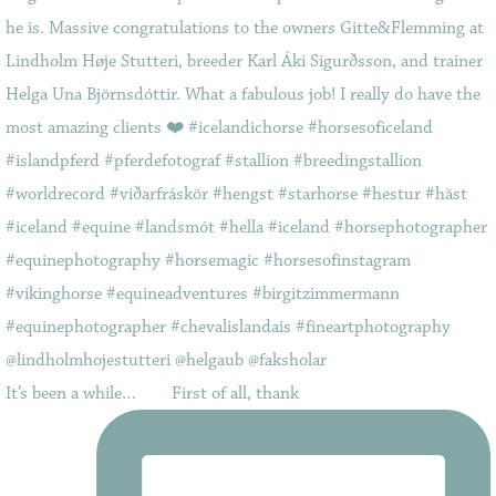
It’s been a while…⠀ ⠀ First of all, thank