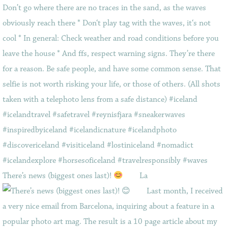
There’s news (biggest ones last)!
⠀ ⠀ La