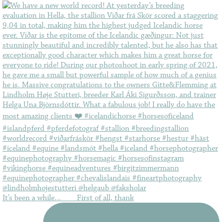
It’s been a while…⠀ ⠀ First of all, thank