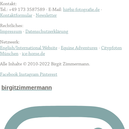
Kontakt:
Tel.: +49 173 3587589 · E-Mail:
hi@bz-fotografie.de
·
Kontaktformular
·
Newsletter
Rechtliches:
Impressum
·
Datenschutzerklärung
Netzwerk:
English/International Website
·
Equine Adventures
·
Citypfoten
München
·
ice-horse.de
Alle Inhalte © 2010-2022 Birgit Zimmermann.
Facebook
Instagram
Pinterest
birgitzimmermann