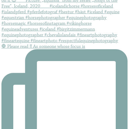
🛑 Please read ‼️ As someone whose focus is