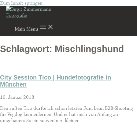
Zum Inhalt springen
Main Menu
Schlagwort: Mischlingshund
City Session Tico | Hundefotografie in
München
10. Januar 2018
Den süßen Tico durfte ich schon letzten Juni beim B2B-Shooting
für Vegdog kennenlernen. Und er hat mich von Anfang an
umgehauen: So ein souveräner, kleiner