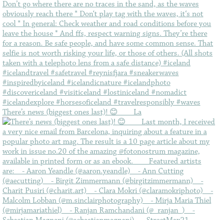
There’s news (biggest ones last)! 😊⠀ ⠀ La