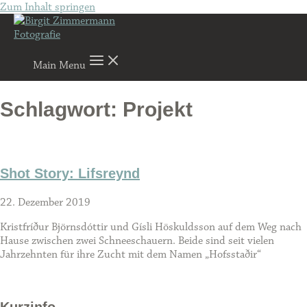
Zum Inhalt springen
Main Menu
Schlagwort: Projekt
Shot Story: Lifsreynd
22. Dezember 2019
Kristfríður Björnsdóttir und Gísli Höskuldsson auf dem Weg nach
Hause zwischen zwei Schneeschauern. Beide sind seit vielen
Jahrzehnten für ihre Zucht mit dem Namen „Hofsstaðir“