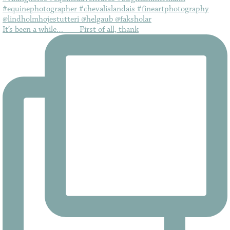
It’s been a while…⠀ ⠀ First of all, thank