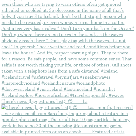
There’s news (biggest ones last)! 😊⠀ ⠀ La