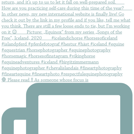
🛑 Please read ‼️ As someone whose focus is