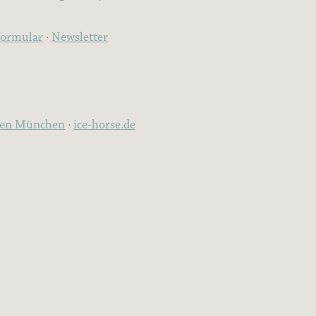
formular
·
Newsletter
ten München
·
ice-horse.de