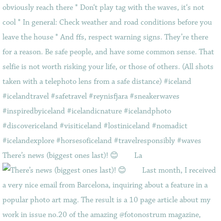
There’s news (biggest ones last)! 😊⠀ ⠀ La