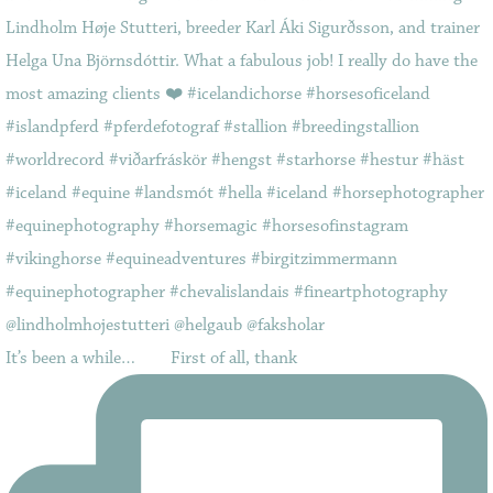
It’s been a while…⠀ ⠀ First of all, thank