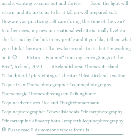
🛑 Please read ‼️ As someone whose focus is