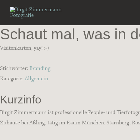
Zum
Inhalt
springen
Schaut mal, was in d
Visitenkarten, yay! :-)
Stichwörter:
Branding
Kategorie:
Allgemein
Kurzinfo
Birgit Zimmermann ist professionelle People- und Tierfotogr
Zuhause bei Aßling, tätig im Raum München, Starnberg, Rose