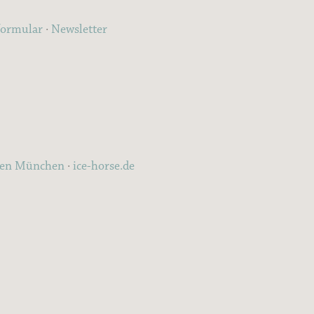
formular
·
Newsletter
ten München
·
ice-horse.de