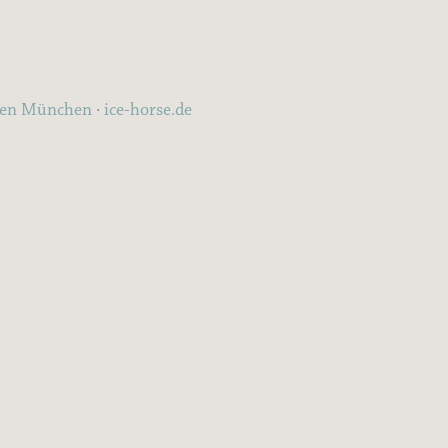
ten München
·
ice-horse.de