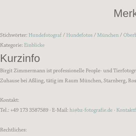
Merk
Stichwörter:
Hundefotograf
/
Hundefotos
/
München
/
Ober
Kategorie:
Einblicke
Kurzinfo
Birgit Zimmermann ist professionelle People- und Tierfotogr
Zuhause bei Aßling, tätig im Raum München, Starnberg, Rose
Kontakt:
Tel.: +49 173 3587589 · E-Mail:
hi@bz-fotografie.de
·
Kontakt
Rechtliches: