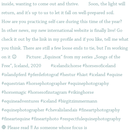
🛑 Please read ‼️ As someone whose focus is