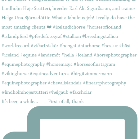
It’s been a while…⠀ ⠀ First of all, thank