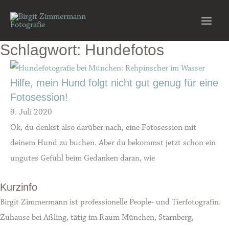
Zum
Inhalt
Main
springen
Schlagwort: Hundefotos
Men
Hilfe, mein Hund folgt nicht gut genug für eine
Fotosession!
9. Juli 2020
Ok, du denkst also darüber nach, eine Fotosession mit
deinem Hund zu buchen. Aber du bekommst jetzt schon ein
ungutes Gefühl beim Gedanken daran, wie
Kurzinfo
Birgit Zimmermann ist professionelle People- und Tierfotografin.
Zuhause bei Aßling, tätig im Raum München, Starnberg,