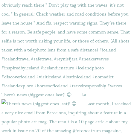
There’s news (biggest ones last)! 😊⠀ ⠀ La