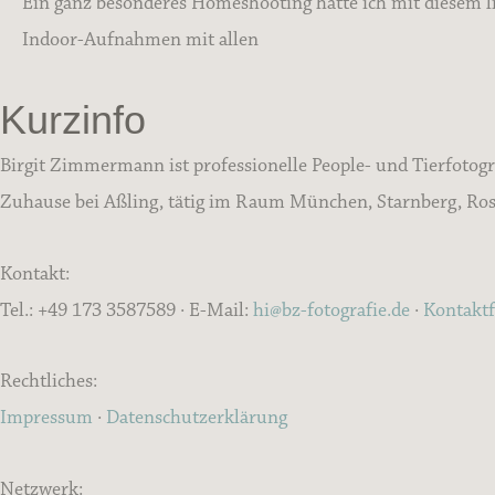
Ein ganz besonderes Homeshooting hatte ich mit diesem l
Indoor-Aufnahmen mit allen
Kurzinfo
Birgit Zimmermann ist professionelle People- und Tierfotogr
Zuhause bei Aßling, tätig im Raum München, Starnberg, Rose
Kontakt:
Tel.: +49 173 3587589 · E-Mail:
hi@bz-fotografie.de
·
Kontakt
Rechtliches:
Impressum
·
Datenschutzerklärung
Netzwerk: