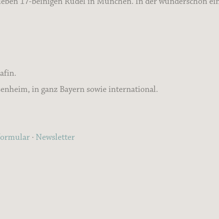
ieben 17-beinigen Rudel in München. In der wunderschön eing
afin.
nheim, in ganz Bayern sowie international.
formular
·
Newsletter