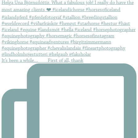
It’s been a while…⠀ ⠀ First of all, thank