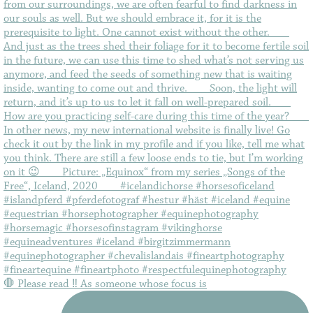
🛑 Please read ‼️ As someone whose focus is