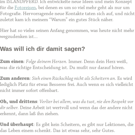
im ISLANDPFERD. Ich entwickelte neue Ideen und mein Konzept
für die
Fotoreisen
, bei denen es um so viel mehr geht als nur um
Fotografie. Hervorragende neue Kontakte taten sich auf, und nicht
zuletzt kam ich meinem “Warum” ein gutes Stück näher.
Hier hat so vieles seinen Anfang genommen, was heute nicht mehr
wegzudenken ist…
Was will ich dir damit sagen?
Zum einen
:
Folge deinem Herzen
. Immer. Denn dein Herz weiß,
was die richtige Entscheidung ist. Du mußt nur darauf hören.
Zum anderen
:
Sieh einen Rückschlag nicht als Scheitern an
. Es wird
lediglich Platz für etwas Besseres frei. Auch wenn es sich vielleicht
nicht immer sofort offenbart.
Oh, und drittens
:
Verlier bei allem, was du tust, nie den Respekt vor
dir selber.
Deine Arbeit ist wertvoll und wenn das der andere nicht
erkennt, dann laß ihn ziehen.
Und überhaupt
: Es gibt kein Scheitern, es gibt nur Lektionen, die
das Leben einem schenkt. Das ist etwas sehr, sehr Gutes.