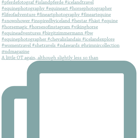
A little OT again, although slightly less so than