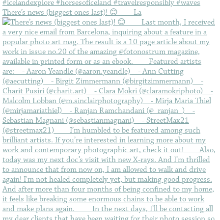
There’s news (biggest ones last)! 😊⠀ ⠀ La