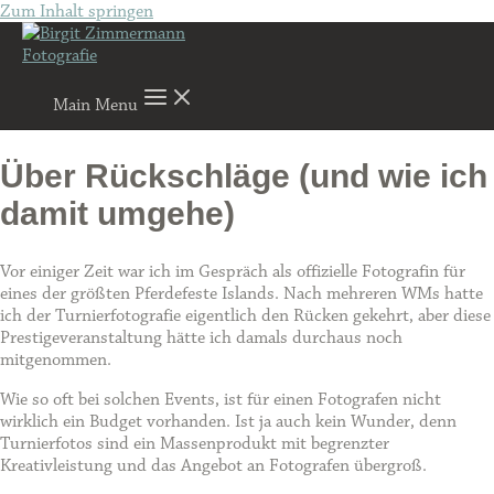
Zum Inhalt springen
Main Menu
Über Rückschläge (und wie ich
damit umgehe)
Vor einiger Zeit war ich im Gespräch als offizielle Fotografin für
eines der größten Pferdefeste Islands. Nach mehreren WMs hatte
ich der Turnierfotografie eigentlich den Rücken gekehrt, aber diese
Prestigeveranstaltung hätte ich damals durchaus noch
mitgenommen.
Wie so oft bei solchen Events, ist für einen Fotografen nicht
wirklich ein Budget vorhanden. Ist ja auch kein Wunder, denn
Turnierfotos sind ein Massenprodukt mit begrenzter
Kreativleistung und das Angebot an Fotografen übergroß.