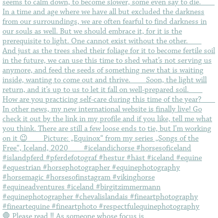
🛑 Please read ‼️ As someone whose focus is