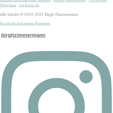
English/International Website
·
Equine Adventures
·
Citypfoten
München
·
ice-horse.de
Alle Inhalte © 2010-2022 Birgit Zimmermann.
Facebook
Instagram
Pinterest
birgitzimmermann