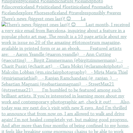
There’s news (biggest ones last)! 😊⠀ ⠀ La