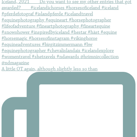
A little OT again, although slightly less so than