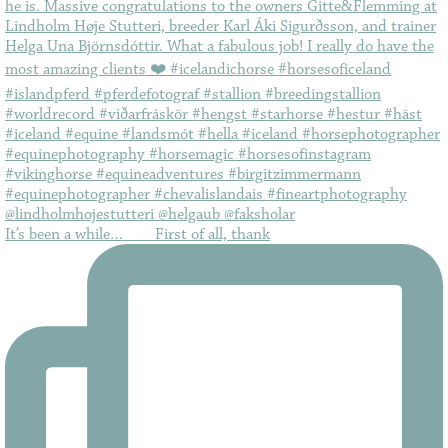
It’s been a while…⠀ ⠀ First of all, thank