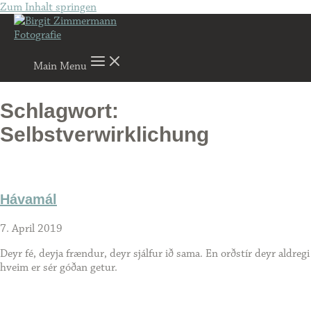
Zum Inhalt springen
Main Menu
Schlagwort:
Selbstverwirklichung
Hávamál
7. April 2019
Deyr fé, deyja frændur, deyr sjálfur ið sama. En orðstír deyr aldregi
hveim er sér góðan getur.